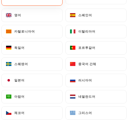
영어
영어
스페인어
스페인어
카탈로니아어
카탈로니아어
이탈리아어
이탈리아어
독일어
독일어
포르투갈어
포르투갈어
스웨덴어
스웨덴어
중국어 간체
중국어 간체
일본어
일본어
러시아어
러시아어
아랍어
아랍어
네덜란드어
네덜란드어
체코어
체코어
그리스어
그리스어