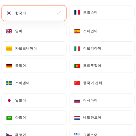
메뉴
KO
프랑스어
프랑스어
한국어
한국어
영어
영어
스페인어
스페인어
카탈로니아어
카탈로니아어
이탈리아어
이탈리아어
/
홈
연락처
연락처
독일어
독일어
포르투갈어
포르투갈어
스웨덴어
스웨덴어
중국어 간체
중국어 간체
일본어
일본어
러시아어
러시아어
아랍어
아랍어
네덜란드어
네덜란드어
Café du Mogador
체코어
체코어
그리스어
그리스어